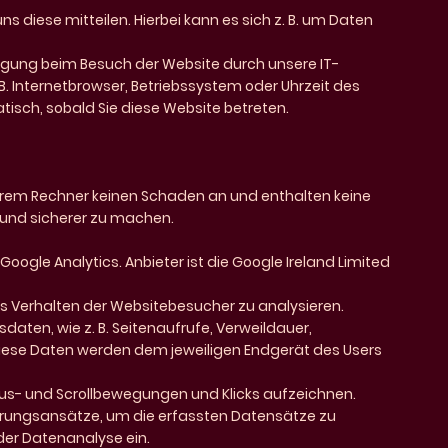
 diese mitteilen. Hierbei kann es sich z. B. um Daten
igung beim Besuch der Website durch unsere IT-
B. Internetbrowser, Betriebssystem oder Uhrzeit des
tisch, sobald Sie diese Website betreten.
Ihrem Rechner keinen Schaden an und enthalten keine
r und sicherer zu machen.
ogle Analytics. Anbieter ist die Google Ireland Limited
s Verhalten der Websitebesucher zu analysieren.
daten, wie z. B. Seitenaufrufe, Verweildauer,
iese Daten werden dem jeweiligen Endgerät des Users
Maus- und Scrollbewegungen und Klicks aufzeichnen.
erungsansätze, um die erfassten Datensätze zu
er Datenanalyse ein.