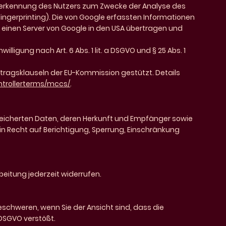
rerkennung des Nutzers zum Zwecke der Analyse des
Fingerprinting). Die von Google erfassten Informationen
 einen Server von Google in den USA übertragen und
illigung nach Art. 6 Abs. 1 lit. a DSGVO und § 25 Abs. 1
rtragsklauseln der EU-Kommission gestützt. Details
ntrollerterms/mccs/
.
speicherten Daten, deren Herkunft und Empfänger sowie
n Recht auf Berichtigung, Sperrung, Einschränkung
rbeitung jederzeit widerrufen.
eschweren, wenn Sie der Ansicht sind, dass die
DSGVO verstößt.